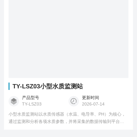
TY-LSZ03小型水质监测站
产品型号
更新时间
TY-LSZ03
2026-07-14
小型水质监测站以水质传感器（水温、电导率、PH）为核心，
通过监测和分析各项水质参数，并将采集的数据传输到平台
端，进行实时数据的远程查看和设备的远程管理