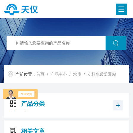
当前位置：
首页
/
产品中心
/
水质
/
立杆水质监测站
产品分类
相关文章