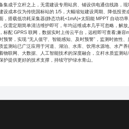
备集成于立杆之上，无需建设专用站房、铺设供电通信线路，现场
建设成本仅为传统国标站的 1/5，大幅缩短建设周期、降低投资
搭载低功耗采集器(静态功耗<1mA)+太阳能 MPPT 自动功
，仅需定期简单清洁维护即可，年均运维成本几乎可忽略，解放
 GPRS 联网，数据实时上传云平台，远程即可查看;兼容mod
时预警，实现 “无人值守、智能感知、及时预警"，监测时效性、
测站已广泛应用于河道、湖泊、水库、饮用水源地、水产养殖、
着物联网、大数据、人工智能技术的深度融合，立杆水质监测站
保护提供更好的技术支撑，持续守护绿水青山。