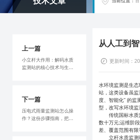
技术文章
当前位置：
首
从人工到智
上一篇
小立杆大作用：解码水质
更新时间：2026
监测站的核心技术与生态
价值
水环境监测是生态
站，这类设备虽监
下一篇
度、智能化" 的监
型，改写水环境监
压电式雨量监测站怎么操
传统国标水质监测
作？这份步骤指南，把细
数十万元;运维阶
节讲透了！
差、覆盖范围有限
立杆水质监测站打