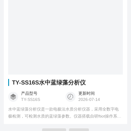
TY-SS16S水中蓝绿藻分析仪
产品型号
更新时间
TY-SS16S
2026-07-14
水中蓝绿藻分析仪是一款电极法水质分析仪器，采用全数字电
极检测，可检测水质的蓝绿藻参数。仪器搭载自研ftiot操作系
统，操作简单、性能稳定、测量准确、检测范围广，内置高容
量充电锂电池，便于用户在野外、实验室随时进行水质检测工