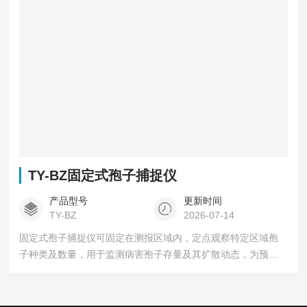
TY-BZ固定式孢子捕捉仪
产品型号
更新时间
TY-BZ
2026-07-14
固定式孢子捕捉仪可固定在测报区域内，定点观察特定区域孢
子种类及数量，用于监测病害孢子存量及其扩散动态，为预测
和预防病害流行、传染提供可靠数据，是农业植保部门应当配
备的农作物病害检测专用设备。