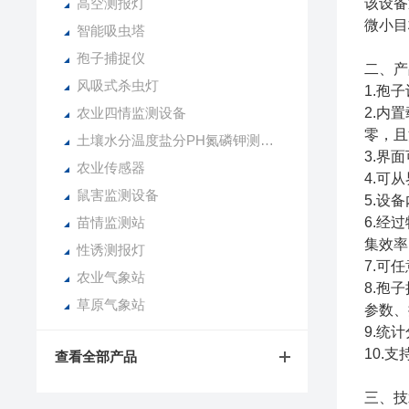
高空测报灯
该设备
微小目
智能吸虫塔
孢子捕捉仪
二、产
风吸式杀虫灯
1.孢
农业四情监测设备
2.内
零，且
土壤水分温度盐分PH氮磷钾测定仪
3.界
农业传感器
4.可
鼠害监测设备
5.设
苗情监测站
6.经
集效率
性诱测报灯
7.可
农业气象站
8.孢
草原气象站
参数、
9.统
10.
查看全部产品
三、技