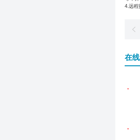
4.远
在线