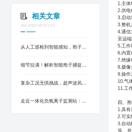
1.主
2.供电
相关文章
3.启
3.整机尺
RELATED ARTICLES
4.通
至远端
5.工
从人工巡检到智能感知，孢子捕捉仪赋能农业植保新升级
6.内
7.绝
细节拉满！解析智能孢子捕捉仪的核心技术与应用价值
8.摄
9.操
10.
复杂工况无惧挑战，超声波风速风向传感器赋能全域智慧监测
11.
走近一体化负氧离子监测站：生态监测的 “全能哨兵”
四、孢
1.具
2.可
3.自
等，并