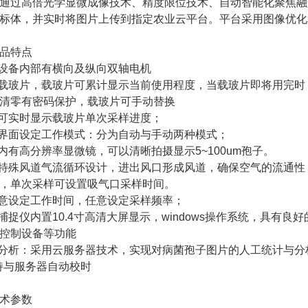
通过高倍光学显微成像技术、精度限位技术、自动智能化聚焦融
标体，并实时将图片上传到指定农业云平台。平台采用图像优化
品特点
子设备内部有横向及纵向双轴电机
置载玻片，载玻片可累计显示当前使用程度，当载玻片即将用完
清零有密码保护，载玻片可手动替换
面可实时显示载玻片单次采样进度；
从界面设定工作模式：分为自动与手动两种模式；
备内有高分辨率显微镜，可以清晰拍摄显示5~100um孢子。
过特殊风道气流循环设计，进出风口形成风道，确保空气的流通
，单次采样可设置吸气口采样时间。
任意设定工作时间，任意设定采样频率；
子捕捉仪内置10.4寸高清大屏显示，windows操作系统，具
控制设备等功能
计分析：采用云服务器技术，实现对病菌孢子图片的人工统计与
支持与服务器自动校时
术参数