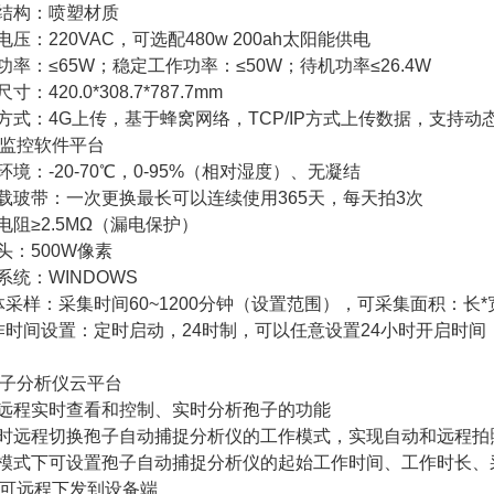
体结构：喷塑材质
电压：220VAC，可选配480w 200ah太阳能供电
动功率：≤65W；稳定工作功率：≤50W；待机功率≤26.4W
寸：420.0*308.7*787.7mm
信方式：4G上传，基于蜂窝网络，TCP/IP方式上传数据，支持
监控软件平台
作环境：-20-70℃，0-95%（相对湿度）、无凝结
置载玻带：一次更换最长可以连续使用365天，每天拍3次
缘电阻≥2.5MΩ（漏电保护）
像头：500W像素
作系统：WINDOWS
气体采样：采集时间60~1200分钟（设置范围），可采集面积：长*宽
工作时间设置：定时启动，24时制，可以任意设置24小时开启时间
子分析仪云平台
有远程实时查看和控制、实时分析孢子的功能
实时远程切换孢子自动捕捉分析仪的工作模式，实现自动和远程
动模式下可设置孢子自动捕捉分析仪的起始工作时间、工作时长
可远程下发到设备端