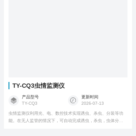
TY-CQ3虫情监测仪
产品型号
更新时间
TY-CQ3
2026-07-13
虫情监测仪利用光、电、数控技术实现诱虫、杀虫、分装等功
能。在无人监管的情况下，可自动完成诱虫，杀虫，虫体分
散，拍照，运输，收集，排水等系统作业，然后利用无线传输
技术、物联网技术并实时将环境气象和虫害情况上传到指定农