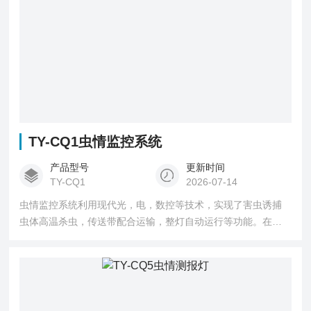
TY-CQ1虫情监控系统
产品型号
更新时间
TY-CQ1
2026-07-14
虫情监控系统利用现代光，电，数控等技术，实现了害虫诱捕
虫体高温杀虫，传送带配合运输，整灯自动运行等功能。在无
人监管的情况下，可自动完成诱虫，杀虫，虫体分散，拍照，
运输，收集，排水等系统作业，然后利用无线传输技术、物联
网技术并实时将环境气象和虫害情况上传到指定农业云平台。