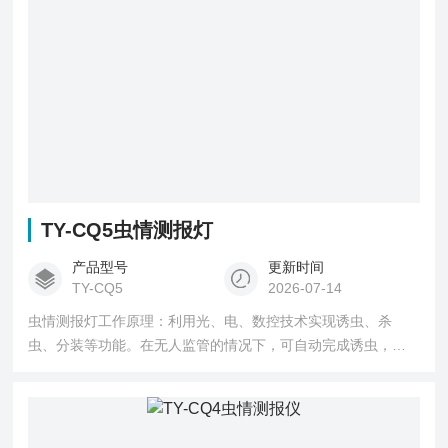
TY-CQ5虫情测报灯
产品型号
更新时间
TY-CQ5
2026-07-14
虫情测报灯工作原理：利用光、电、数控技术实现诱虫、杀
虫、分装等功能。在无人监管的情况下，可自动完成诱虫，杀
虫，虫体分散，拍照，运输，收集，排水等系统作业，然后利
用无线传输技术、物联网技术并实时将环境气象和虫害情况上
传到指定农业云平台。