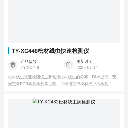
TY-XC448松材线虫快速检测仪
产品型号
更新时间
TY-XC448
2026-07-14
松材线虫快速检测仪主要包括松材线虫的分离、DNA提取、荧
光定量PCR检测检测等过程。可快速完成松材线虫的检测工
作，自动显示检测结果并打印检测报告，无需人工判读，准确
率大于99%，极大的提高了松材线虫检测工作的效率，配置野
外快检系统可便携移动作业，为野外松材线虫检测提供了便
利。该松材线虫自动化分子检测系统广泛应用于森防站、海
关、大学、科研机构等单位。