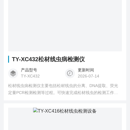
TY-XC432松材线虫病检测仪
产品型号
更新时间
TY-XC432
2026-07-14
松材线虫病检测仪主要包括松材线虫的分离、DNA提取、荧光
定量PCR检测检测等过程。可快速完成松材线虫的检测工作，
自动显示检测结果并打印检测报告，无需人工判读，准确率大
于99%，极大的提高了松材线虫检测工作的效率，配置野外快
检系统可便携移动作业，为野外松材线虫检测提供了便利。该
松材线虫自动化分子检测系统广泛应用于森防站、海关、大
学、科研机构等单位。