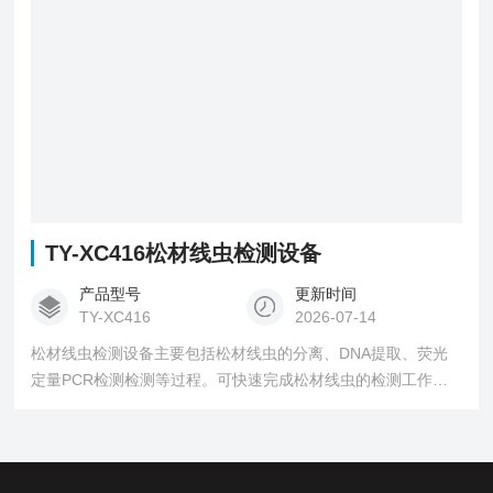
TY-XC416松材线虫检测设备
产品型号
更新时间
TY-XC416
2026-07-14
松材线虫检测设备主要包括松材线虫的分离、DNA提取、荧光
定量PCR检测检测等过程。可快速完成松材线虫的检测工作，
自动显示检测结果并打印检测报告，无需人工判读，准确率大
于99%，极大的提高了松材线虫检测工作的效率