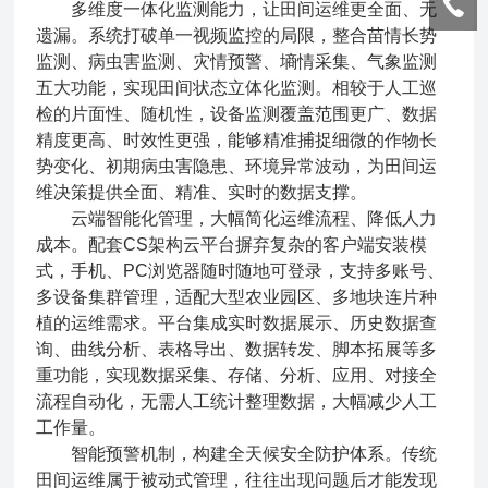
多维度一体化监测能力，让田间运维更全面、无
遗漏。系统打破单一视频监控的局限，整合苗情长势
监测、病虫害监测、灾情预警、墒情采集、气象监测
五大功能，实现田间状态立体化监测。相较于人工巡
检的片面性、随机性，设备监测覆盖范围更广、数据
精度更高、时效性更强，能够精准捕捉细微的作物长
势变化、初期病虫害隐患、环境异常波动，为田间运
维决策提供全面、精准、实时的数据支撑。
云端智能化管理，大幅简化运维流程、降低人力
成本。配套CS架构云平台摒弃复杂的客户端安装模
式，手机、PC浏览器随时随地可登录，支持多账号、
多设备集群管理，适配大型农业园区、多地块连片种
植的运维需求。平台集成实时数据展示、历史数据查
询、曲线分析、表格导出、数据转发、脚本拓展等多
重功能，实现数据采集、存储、分析、应用、对接全
流程自动化，无需人工统计整理数据，大幅减少人工
工作量。
智能预警机制，构建全天候安全防护体系。传统
田间运维属于被动式管理，往往出现问题后才能发现