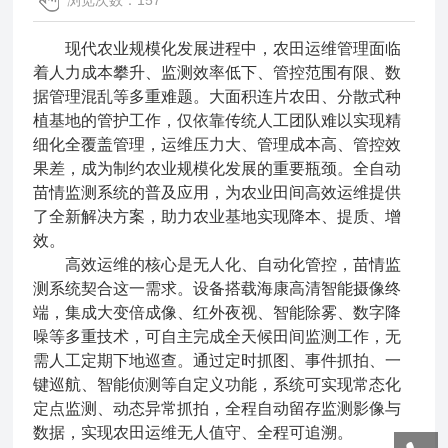
浏览次数：157
现代农业规模化发展进程中，农田运维管理面临
着人力成本攀升、监测效率低下、管控范围有限、数
据管理混乱等多重难题。大面积连片农田、分散式种
植基地的管护工作，仅依靠传统人工团队难以实现精
细化全覆盖管理，运维压力大、管理成本高、管控效
果差，成为制约农业规模化发展的重要瓶颈。全自动
苗情监测系统的普及应用，为农业田间高效运维提供
了全新解决方案，助力农业基地实现降本、提质、增
效。
高效运维的核心是无人化、自动化管控，苗情监
测系统契合这一需求。设备搭载海康高清智能摄像终
端，集成大变倍成像、红外夜视、智能除雾、数字降
噪等多重技术，可自主完成全天候田间监测工作，无
需人工定期下地巡查。通过定时抓图、事件抓拍、一
键巡航、智能侦测等自定义功能，系统可实现常态化
定点监测、动态异常抓拍，全程自动留存监测影像与
数据，实现农田运维无人值守、全程可追溯。