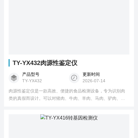
TY-YX432肉源性鉴定仪
产品型号
更新时间
TY-YX432
2026-07-14
肉源性鉴定仪是一款高效、便捷的食品检测设备，专为识别肉
类的真假而设计。可以对猪肉、牛肉、羊肉、马肉、驴肉、鸭
肉、鸡肉等各种动物源性成分进行检测。能够迅速、准确地检
测肉类及肉源性样品中的DNA成分，确保所食用的肉类真实可
靠。其高灵敏度和低误差率确保了检测结果的准确性，为各检
测单位提供专业的检测服务。