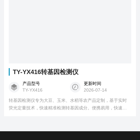
TY-YX416转基因检测仪
产品型号
更新时间
TY-YX416
2026-07-14
转基因检测仪专为大豆、玉米、水稻等农产品定制，基于实时
荧光定量技术，快速精准检测转基因成分。便携易用，快速出
结果，适配田间、种子筛选等场景，为种植合规与品质管控提
供可靠支撑。