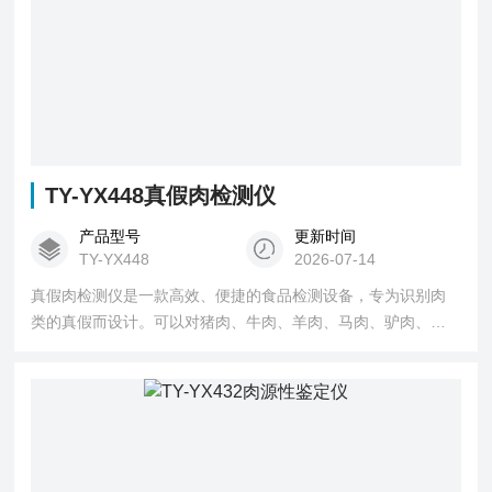
TY-YX448真假肉检测仪
产品型号
更新时间
TY-YX448
2026-07-14
真假肉检测仪是一款高效、便捷的食品检测设备，专为识别肉
类的真假而设计。可以对猪肉、牛肉、羊肉、马肉、驴肉、鸭
肉、鸡肉等各种动物源性成分进行检测。能够迅速、准确地检
测肉类及肉源性样品中的DNA成分，确保所食用的肉类真实可
靠。其高灵敏度和低误差率确保了检测结果的准确性，为各检
测单位提供专业的检测服务。