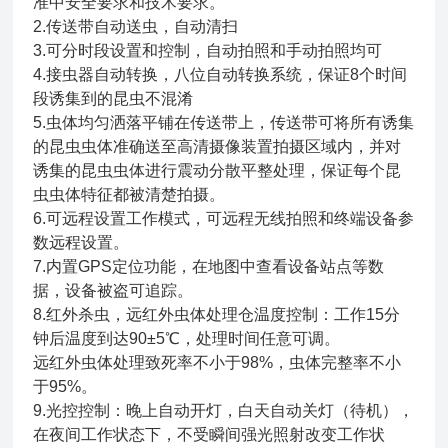
准中安全要求和技术要求。
2.传送带自动送虫，自动清扫
3.可分时段设置和控制，自动拍照和手动拍照均可
4.接虫器自动转换，八位自动转换系统，保证8个时间
段诱集到的昆虫不混淆
5.虫体均匀洒落平铺在传送带上，传送带可将所有诱集
的昆虫虫体准确送至高清摄像装置拍摄区域内，并对
诱集的昆虫虫体进行震动分散平整处理，保证每个昆
虫虫体特征都被清楚拍摄。
6.可远程设置工作模式，可远程无线拍照和终端设备参
数远程设置。
7.内置GPS定位功能，在地图中查看设备站点等数
据，设备被盗可追踪。
8.红外杀虫，远红外虫体处理仓温度控制：工作15分
钟后温度到达90±5℃，处理时间任意可调。
远红外虫体处理致死率不小于98%，虫体完整率不小
于95%。
9.光控控制：晚上自动开灯，白天自动关灯（待机），
在夜间工作状态下，不受瞬间强光照射改变工作状