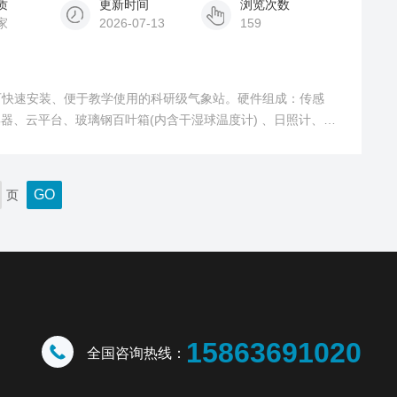
质
更新时间
浏览次数
家
2026-07-13
159
可快速安装、便于教学使用的科研级气象站。硬件组成：传感
器、云平台、玻璃钢百叶箱(内含干湿球温度计) 、日照计、围
页
15863691020
全国咨询热线：