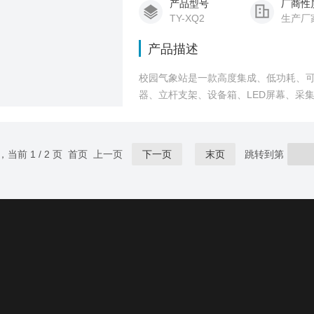
产品型号
厂商性
TY-XQ2
生产厂
产品描述
校园气象站是一款高度集成、低功耗、
器、立杆支架、设备箱、LED屏幕、采集
栏
，当前 1 / 2 页 首页 上一页
下一页
末页
跳转到第