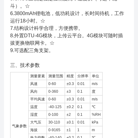
斗）。☆
6.3800mAh锂电池，低功耗设计，长时间待机，工作
运行18小时。☆
7.结构设计科学合理，方便携带。
8.外置DTU-4G模块，上传云平台。4G模块可随时插
拔更换物联网卡。☆
9.可选配三角支架。
三、技术参数
测量要素
测量范围
精度
分辨率
单位
风速
0-60
±0.3
0.01
m/s
风向
0-360
±3
0.1
度
平均风速
0-60
±0.3
0.01
m/s
温度
-40-125
±0.2
0.1
℃
湿度
0-100
±2
0.1
%RH
大气压
30-110
±0.1
0.01
kPa
气象参数
海拔
0-9165
±1
1
m
热力指数
-40-140
±0.2
0.1
℃