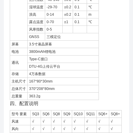
湿球温度
-29-70
±0.2
0.1
℃
浪高
0-14
±0.2
0.1
m
露点温度
0-70
±1
0.1
℃
风寒指数
0-5
GNSS
三模定位
屏幕
3.5寸液晶屏幕
电池
3800mAh锂电池
Type-C接口
通讯
DTU-4G上传云平台
存储
4万条数据
主机尺寸
167*80*30mm
总体尺寸
370*208*80mm
总重量
363.2g
四、配置说明
型号 要素
SQ3
SQ6
SQ8
SQ9
SQ10
SQ11
SQ6+
SQ8+
风速
√
√
√
√
√
√
√
√
风向
√
√
√
√
√
√
√
√