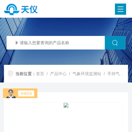
当前位置：
首页
/
产品中心
/
气象环境监测站
/
手持气象站
/