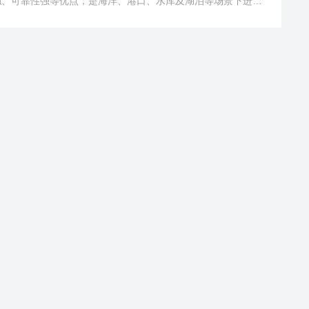
触、可靠性强等优点，是海洋、港口、水库及湖泊等场景下进行