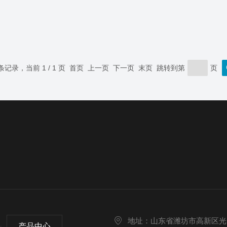
 条记录，当前 1 / 1 页 首页 上一页 下一页 末页 跳转到第
页
地址：山东省潍坊市高新区光
产品中心