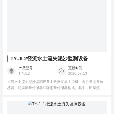
TY-JL2径流水土流失泥沙监测设备
产品型号
更新时间
TY-JL2
2026-07-13
径流水土流失泥沙监测设备由数据采集主控机、含沙量测量传
感器、明渠流量传感器和降雨量传感器构成。其中，明渠流量
传感器组件可自动测量径流流量，并通过控制器精准计算不同
时间段的径流总量与瞬时径流数据；含沙量测量传感器依据径
流变化特征，于径流垂直分布的泥沙测量口，实时采集径流含
沙量数据；降雨量传感器则负责精准获取累计雨量数据。各传