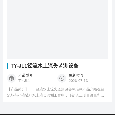
感器协同作业，所采集数据对水土流失分析具有关键价值。
TY-JL1径流水土流失监测设备
产品型号
更新时间
TY-JL1
2026-07-13
【产品简介】一、径流水土流失监测设备标准款产品介绍在径
流场与小流域的水土流失监测工作中，传统人工测量流量和泥
沙等数据存在工作量庞大、效率低下的问题，同时人力成本高
数据误差大。水土流失自动监测系···