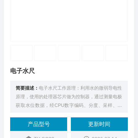
电子水尺
简要描述：
电子水尺工作原理：利用水的微弱导电性
原理，使用的处理器芯片做为控制器，通过测量电极
获取水位数据，经CPU数字编码、分度、采样、数
字化处理后进行传输，然后采用有线或无线的通讯技
术，将水位数据发送至监控中心或软件，发挥水位实
产品型号
更新时间
时监测和预警的作用。