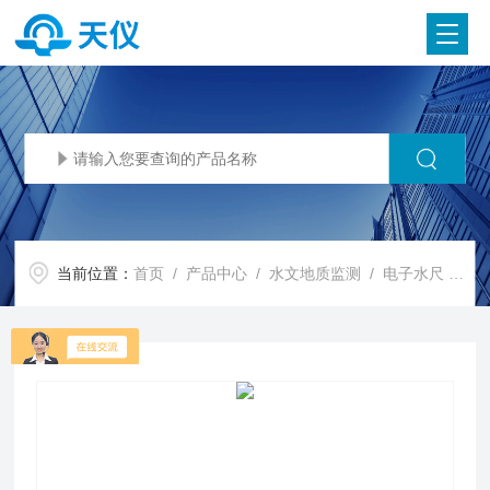
当前位置：
首页
/
产品中心
/
水文地质监测
/
电子水尺
/ TY-SC32电子水尺