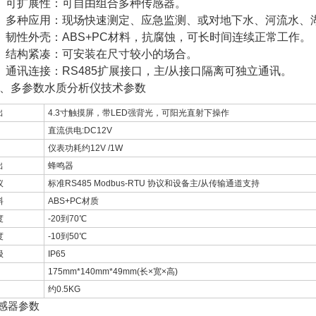
可扩展性：可自由组合多种传感器。
多种应用：现场快速测定、应急监测、或对地下水、河流水、湖
性外壳：ABS+PC材料，抗腐蚀，可长时间连续正常工作。
结构紧凑：可安装在尺寸较小的场合。
讯连接：RS485扩展接口，主/从接口隔离可独立通讯。
多参数水质分析仪技术参数
出
4.3寸触摸屏，带LED强背光，可阳光直射下操作
直流供电:DC12V
仪表功耗约12V /1W
出
蜂鸣器
议
标准RS485 Modbus-RTU 协议和设备主/从传输通道支持
料
ABS+PC材质
度
-20到70℃
度
-10到50℃
级
IP65
175mm*140mm*49mm(长×宽×高)
约0.5KG
感器参数