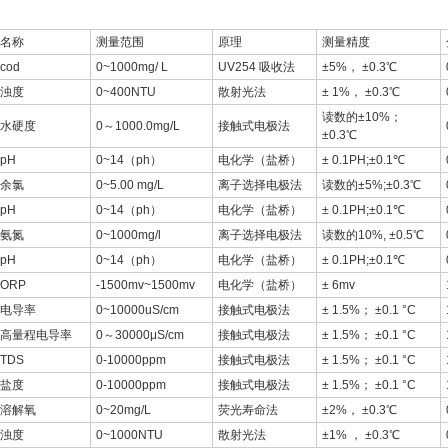
名称
测量范围
原理
测量精度
cod
0~1000mg/ L
UV254 吸收法
±5%， ±0.3℃
浊度
0~400NTU
散射光法
± 1%， ±0.3℃
读数的±10%；
水硬度
0～1000.0mg/L
接触式电极法
±0.3℃
pH
0~14（ph）
电化学（盐桥）
± 0.1PH;±0.1℃
余氯
0~5.00 mg/L
离子选择电极法
读数的±5%;±0.3℃
pH
0~14（ph）
电化学（盐桥）
± 0.1PH;±0.1℃
氨氮
0~1000mg/l
离子选择电极法
读数的10%, ±0.5℃
pH
0~14（ph）
电化学（盐桥）
± 0.1PH;±0.1℃
ORP
-1500mv~1500mv
电化学（盐桥）
± 6mv
电导率
0~10000uS/cm
接触式电极法
± 1.5%； ±0.1 °C
高量程电导率
0～30000μS/cm
接触式电极法
± 1.5%； ±0.1 °C
TDS
0-10000ppm
接触式电极法
± 1.5%； ±0.1 °C
盐度
0-10000ppm
接触式电极法
± 1.5%； ±0.1 °C
溶解氧
0~20mg/L
荧光寿命法
±2%， ±0.3℃
浊度
0~1000NTU
散射光法
±1% ， ±0.3℃