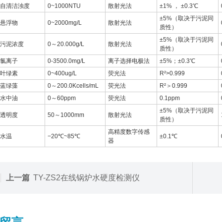
自清洁浊度
0~1000NTU
散射光法
±1% ， ±0.3℃
±5%（取决于污泥同
悬浮物
0~2000mg/L
散射光法
质性）
±5%（取决于污泥同
污泥浓度
0～20.000g/L
散射光法
质性）
氯离子
0-3500.0mg/L
离子选择电极法
±5%；±0.3℃
叶绿素
0~400ug/L
荧光法
R²>0.999
蓝绿藻
0～200.0Kcells/mL
荧光法
R²＞0.999
水中油
0～60ppm
荧光法
0.1ppm
±5%（取决于污泥同
透明度
50～1000mm
散射光法
质性）
高精度数字传感
水温
−20℃~85℃
±0.1℃
器
上一篇
TY-ZS2在线锅炉水硬度检测仪