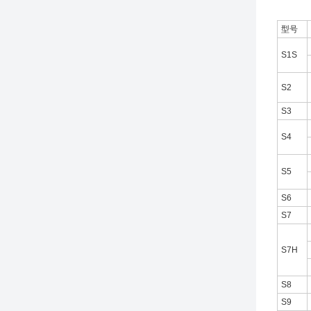
型号
S1S
S2
S3
S4
S5
S6
S7
S7H
S8
S9