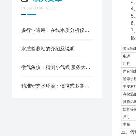
3、
RELATED ARTICLES
4、
5、韧
6、
多行业通用！在线水质分析仪，解锁水质监测新方式
7、通
四、
水质监测站的介绍及说明
显示输
电源
功耗
微气象仪：精测小气候 服务大用途
声音输
通讯协
精准守护水环境：便携式多参数水质测定仪的实用价值
主要材
存储温
操作温
防护等
尺寸
重量
五、传