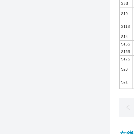
S9S
S10
S11S
S14
S15S
S16S
S17S
S20
S21