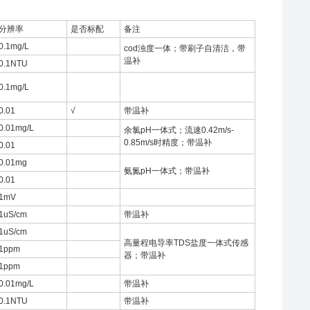
分辨率
是否标配
备注
0.1mg/L
cod浊度一体；带刷子自清洁，带
温补
0.1NTU
0.1mg/L
0.01
√
带温补
0.01mg/L
余氯pH一体式；流速0.42m/s-
0.85m/s时精度；带温补
0.01
0.01mg
氨氮pH一体式；带温补
0.01
1mV
1uS/cm
带温补
1uS/cm
高量程电导率TDS盐度一体式传感
1ppm
器；带温补
1ppm
0.01mg/L
带温补
0.1NTU
带温补