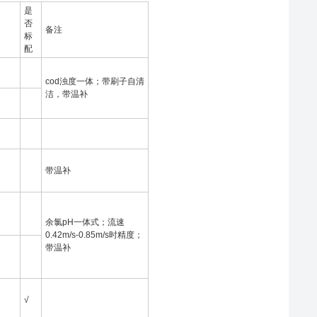
是
否
备注
标
配
cod浊度一体；带刷子自清
洁，带温补
带温补
余氯pH一体式；流速
0.42m/s-0.85m/s时精度；
带温补
√