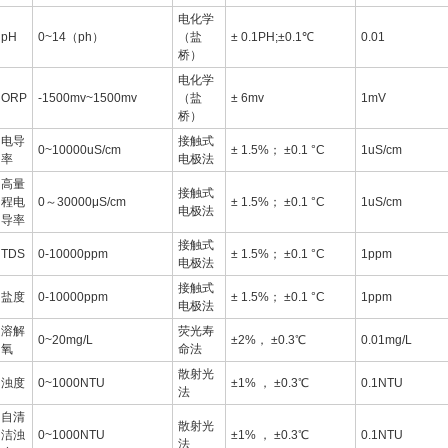
电化学
pH
0~14（ph）
（盐
± 0.1PH;±0.1℃
0.01
桥）
电化学
ORP
-1500mv~1500mv
（盐
± 6mv
1mV
桥）
电导
接触式
0~10000uS/cm
± 1.5%； ±0.1 °C
1uS/cm
率
电极法
高量
接触式
程电
0～30000μS/cm
± 1.5%； ±0.1 °C
1uS/cm
电极法
导率
接触式
TDS
0-10000ppm
± 1.5%； ±0.1 °C
1ppm
电极法
接触式
盐度
0-10000ppm
± 1.5%； ±0.1 °C
1ppm
电极法
溶解
荧光寿
0~20mg/L
±2%， ±0.3℃
0.01mg/L
氧
命法
散射光
浊度
0~1000NTU
±1% ， ±0.3℃
0.1NTU
法
自清
散射光
洁浊
0~1000NTU
±1% ， ±0.3℃
0.1NTU
法