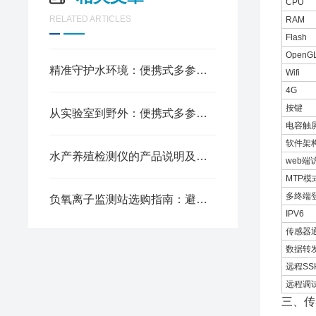
CPU
RELATED ARTICLES
RAM
Flash
OpenG
精准守护水环境：便携式多参数水质测定仪的实用价值
Wifi
4G
按键
从实验室到野外：便携式多参数水质测定仪的技术突破
电容触
软件架
水产养殖检测仪的产品说明及对应参数
web端
MTP模
多终端
负氧离子监测站选购指南：避开误区，选对设备不踩坑
IPV6
传感器
数据转
远程SS
远程调
三、传