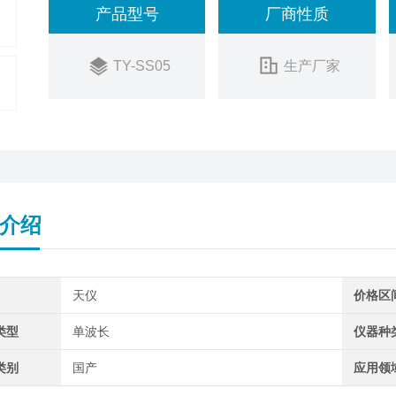
产品型号
厂商性质
TY-SS05
生产厂家
介绍
天仪
价格区
类型
单波长
仪器种
类别
国产
应用领