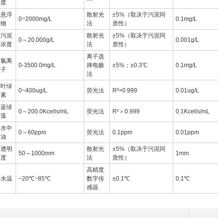
度
悬浮
散射光
±5%（取决于污泥同
0~2000mg/L
0.1mg/L
物
法
质性）
污泥
散射光
±5%（取决于污泥同
0～20.000g/L
0.001g/L
浓度
法
质性）
离子选
氯离
0-3500.0mg/L
择电极
±5%；±0.3℃
0.1mg/L
子
法
叶绿
0~400ug/L
荧光法
R²>0.999
0.01ug/L
素
蓝绿
0～200.0Kcells/mL
荧光法
R²＞0.999
0.1Kcells/mL
藻
水中
0～60ppm
荧光法
0.1ppm
0.01ppm
油
透明
散射光
±5%（取决于污泥同
50～1000mm
1mm
度
法
质性）
高精度
水温
−20℃~85℃
数字传
±0.1℃
0.1℃
感器