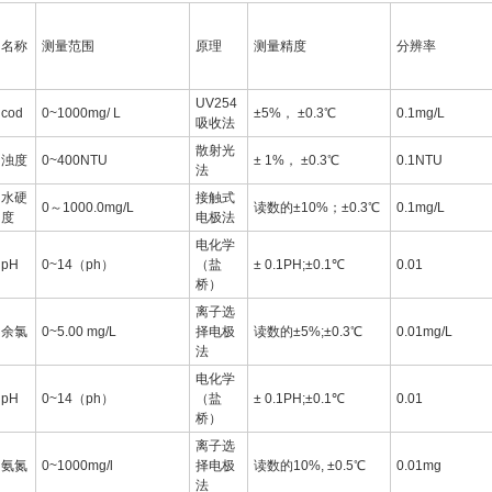
名称
测量范围
原理
测量精度
分辨率
UV254
cod
0~1000mg/ L
±5%， ±0.3℃
0.1mg/L
吸收法
散射光
浊度
0~400NTU
± 1%， ±0.3℃
0.1NTU
法
水硬
接触式
0～1000.0mg/L
读数的±10%；±0.3℃
0.1mg/L
度
电极法
电化学
pH
0~14（ph）
（盐
± 0.1PH;±0.1℃
0.01
桥）
离子选
余氯
0~5.00 mg/L
择电极
读数的±5%;±0.3℃
0.01mg/L
法
电化学
pH
0~14（ph）
（盐
± 0.1PH;±0.1℃
0.01
桥）
离子选
氨氮
0~1000mg/l
择电极
读数的10%, ±0.5℃
0.01mg
法