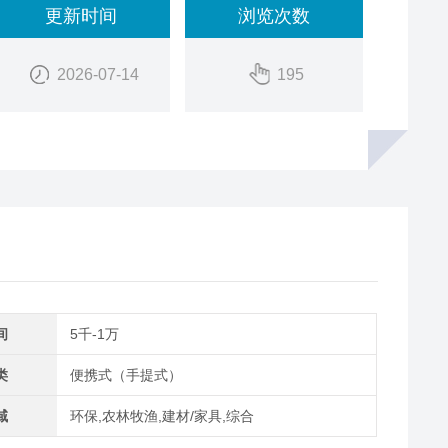
更新时间
浏览次数
2026-07-14
195
间
5千-1万
类
便携式（手提式）
域
环保,农林牧渔,建材/家具,综合