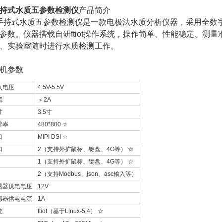
持式水质五参数检测仪
产品简介
5手持式水质五参数检测仪是一款电极法水质分析仪器，采用全数
参数。仪器搭载自研ftiot操作系统，操作简单、性能稳定、测
、实验室随时进行水质检测工作。
机参数
入电压
4.5V-5.5V
流
＜2A
寸
3.5寸
辨率
480*800 ☆
口
MIPI DSI ☆
口
2（支持外扩鼠标、键盘、4G等） ☆
1（支持外扩鼠标、键盘、4G等） ☆
2（支持Modbus、json、asc输入等）
感器供电电压
12V
感器供电电流
1A
统
ftiot（基于Linux-5.4） ☆