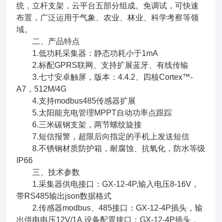
统，立杆支架，云平台五部分组成。免调试，可快速
布置，广泛运用于气象、农业、林业、科学考察等领
域。
二、产品特点
1.低功耗采集器：静态功耗小于1mA
2.标配GPRS联网、支持扩展蓝牙、有线传输
3.七寸安卓触屏，版本：4.4.2、四核Cortex™-
A7，512M/4G
4.支持modbus485传感器扩展
5.太阳能充电管理MPPT自动功率点跟踪
6.三米碳钢支架，两节螺纹旋接
7.短信报警，超限后向指定的手机上发送短信
8.不锈钢材质防护箱，耐腐蚀、抗氧化，防水等级
IP66
三、技术参数
1.采集器供电接口：GX-12-4P,输入电压8-16V，
带RS485输出json数据格式
2.传感器modbus、485接口：GX-12-4P插头，输
出供电电压12V/1A,设备配置接口：GX-12-4P插头，