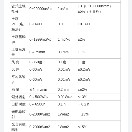
管式土壤
±3（0~10000us/cm）
0~20000us/cm
1us/cm
盐分
±5%（全量程）
土壤
PH（电
0-14PH
0.01
±0.1PH
极法）
土壤氮磷
0~1999mg/kg
1 mg/kg
±2%
钾
土壤蒸发
0～75mm
0.1mm
±1%
量
风 向
0-360度
0.1度
±1度
风 速
0-60m/s
0.01m/s
±0.2m/s
平均风速
0-60m/s
0.01m/s
±0.2m/s
☆
雨 量
≦4mm/min
0.2mm
≤±2%
紫外辐射
0～500W/㎡
0.01W/㎡
≤±3%
日照时数
0～6500h
0.1 h
＜0.2 h
光电总辐
0-2000W/m2
1W/m2
＜±3%
射
光合有效
0-2000W/m2
1W/m2
≤±5%
辐射