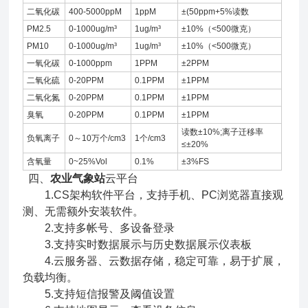
二氧化碳
400-5000ppM
1ppM
±(50ppm+5%读数
PM2.5
0-1000ug/m³
1ug/m³
±10%（<500微克）
PM10
0-1000ug/m³
1ug/m³
±10%（<500微克）
一氧化碳
0-1000ppm
1PPM
±2PPM
二氧化硫
0-20PPM
0.1PPM
±1PPM
二氧化氮
0-20PPM
0.1PPM
±1PPM
臭氧
0-20PPM
0.1PPM
±1PPM
读数±10%;离子迁移率
负氧离子
0～10万个/cm3
1个/cm3
≤±20%
含氧量
0~25%Vol
0.1%
±3%FS
四、
农业气象站
云平台
1.CS架构软件平台，支持手机、PC浏览器直接观
测、无需额外安装软件。
2.支持多帐号、多设备登录
3.支持实时数据展示与历史数据展示仪表板
4.云服务器、云数据存储，稳定可靠，易于扩展，
负载均衡。
5.支持短信报警及阈值设置