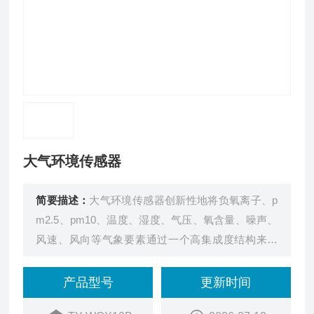
大气环境传感器
简要描述：
大气环境传感器创新性地将负氧离子、p
m2.5、pm10、温度、湿度、气压、氧含量、噪声、
风速、风向等气象要素通过一个高集成度结构来实
现，可实现户外气象参数24小时连续在线监测，通
过数字量通讯接口将十项参数一次性输出给用户。
产品型号
更新时间