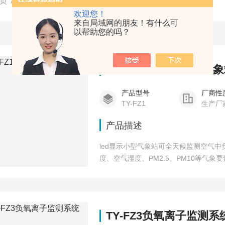
页
/
产品中心
/
大气环保监测
/
欢迎您！
来自局域网的朋友！有什么可
以帮助您的吗？
TY-FZ1led显示小型气
产品型号
厂商性
TY-FZ1
生产厂
产品描述
led显示小型气象站可全天候监测空气
度、空气湿度、PM2.5、PM10等气
支架，现场可通过LED屏幕直接读取数据
维护方便。
TY-FZ3负氧离子监测系