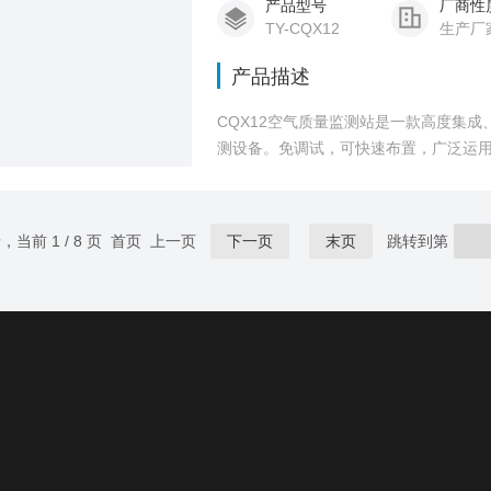
产品型号
厂商性
TY-CQX12
生产厂
产品描述
CQX12空气质量监测站是一款高度集
测设备。免调试，可快速布置，广泛运
校园教育等领域。
录，当前 1 / 8 页 首页 上一页
下一页
末页
跳转到第