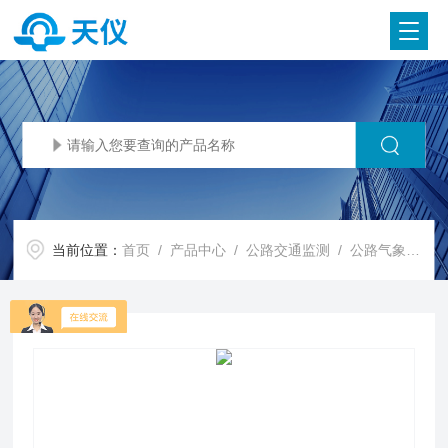
当前位置：
首页
/
产品中心
/
公路交通监测
/
公路气象站
/ 