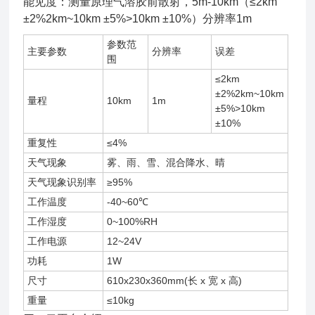
能见度：测量原理气溶胶前散射，5m-10km（≤2km
±2%2km~10km ±5%>10km ±10%）分辨率1m
参数范
主要参数
分辨率
误差
围
≤2km
±2%2km~10km
量程
10km
1m
±5%>10km
±10%
重复性
≤4%
天气现象
雾、雨、雪、混合降水、晴
天气现象识别率
≥95%
工作温度
-40~60℃
工作湿度
0~100%RH
工作电源
12~24V
功耗
1W
尺寸
610x230x360mm(长 x 宽 x 高)
重量
≤10kg