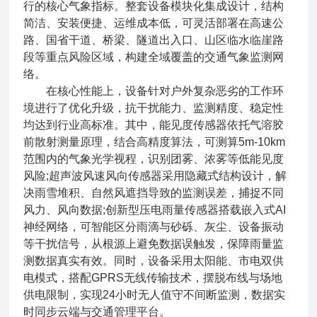
行的核心气象指标。整套设备模块化集成设计，结构
简洁、安装便捷、运维成本低，可灵活部署在高速公
路、国省干道、桥梁、隧道出入口、山区临水临崖路
段等重点风险区域，构建全域覆盖的交通气象监测网
络。
在核心性能上，设备针对户外复杂恶劣的工作环
境进行了优化升级，抗干扰能力、监测精度、稳定性
均达到行业高标准。其中，能见度传感器依托气溶胶
前散射测量原理，结合高精度算法，可测算5m-10km
范围内的气象光学视程，识别团雾、浓雾等低能见度
风险;超声波风速风向传感器采用隐藏式结构设计，解
决雨雪堆积、自然风遮挡导致的监测误差，捕捉不同
风力、风向数据;创新型压电雨量传感器搭载嵌入式AI
神经网络，可智能区分雨滴与砂砾、灰尘、设备振动
等干扰信号，从根源上避免数据误触发，保障雨量监
测数据真实有效。同时，设备采用太阳能、市电双供
电模式，搭配GPRS无线传输技术，摆脱布线与场地
供电限制，实现24小时无人值守不间断监测，数据实
时同步云端与交通管理平台。