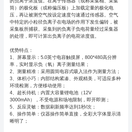
的负离子浓度值。在离子传感器（或称采集桶、采集
筒）的极化板（或称偏压板）上加载定量的极化电
压，再让被测空气按设定速度匀速通过传感器。空气
中特定的小粒径负离子在电场的作用下发生偏转，被
采集板所捕获。采集到的负离子负电荷量经过采集器
的处理，即可计算出负离子的电荷浓度值。
优势特点：
1、屏幕显示：5.0英寸电容触摸屏，800*480高分辨
率，实时显示负（氧）离子测量结果；
2、测量精准：采用圆筒电容式吸入法作为测量方法；
3、体积小巧：内部结构紧凑、外观精美，可适应多种
环境检测，方便移动使用；
4、超长待机：内置大容量锂电池（12V
3000mAh），不受电源和场地限制，即开即测；
5、反应灵敏：数据刷新频率达到1秒/次；
6、操作简单：仪器操作简单直接，全彩大字体显示清
晰明了；