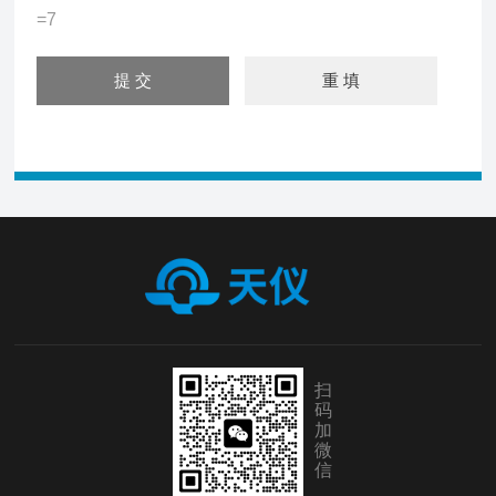
=7
扫
码
加
微
信