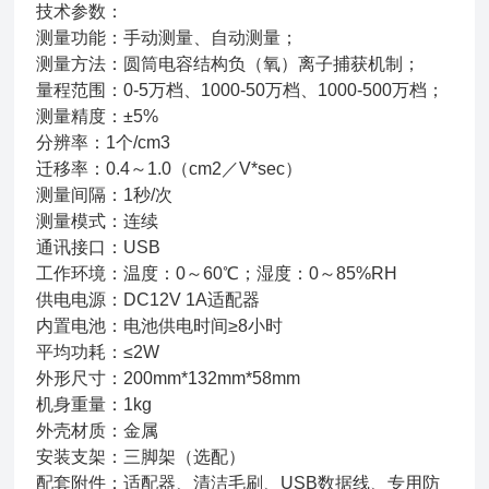
技术参数：
测量功能：手动测量、自动测量；
测量方法：圆筒电容结构负（氧）离子捕获机制；
量程范围：0-5万档、1000-50万档、1000-500万档；
测量精度：±5%
分辨率：1个/cm3
迁移率：0.4～1.0（cm2／V*sec）
测量间隔：1秒/次
测量模式：连续
通讯接口：USB
工作环境：温度：0～60℃；湿度：0～85%RH
供电电源：DC12V 1A适配器
内置电池：电池供电时间≥8小时
平均功耗：≤2W
外形尺寸：200mm*132mm*58mm
机身重量：1kg
外壳材质：金属
安装支架：三脚架（选配）
配套附件：适配器、清洁毛刷、USB数据线、专用防