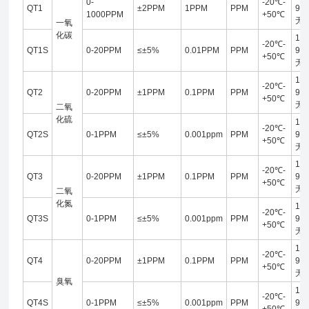
0-
-20℃-
QT1
±2PPM
1PPM
PPM
95
1000PPM
+50℃
无
一氧
化碳
10-
-20℃-
QT1S
0-20PPM
≤±5%
0.01PPM
PPM
95
+50℃
无
10-
-20℃-
QT2
0-20PPM
±1PPM
0.1PPM
PPM
95
+50℃
无
二氧
化硫
10-
-20℃-
QT2S
0-1PPM
≤±5%
0.001ppm
PPM
95
+50℃
无
10-
-20℃-
QT3
0-20PPM
±1PPM
0.1PPM
PPM
95
+50℃
无
二氧
化氮
10-
-20℃-
QT3S
0-1PPM
≤±5%
0.001ppm
PPM
95
+50℃
无
10-
-20℃-
QT4
0-20PPM
±1PPM
0.1PPM
PPM
95
+50℃
无
臭氧
10-
-20℃-
QT4S
0-1PPM
≤±5%
0.001ppm
PPM
95