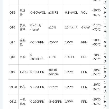
+50℃
无
5-
氧含
-20℃-
QT5
0~30%VOL
±3%FS
0.1%VOL
VOL
95
量
+50℃
无
10-
负氧
0～10万
+10℃-
QT6
±10%
10个/cm³
个/cm³
70
离子
个/cm³
+70℃
无
10-
硫化
-20℃-
QT7
0-100PPM
±2PPM
1PPM
PPM
95
氢
+50℃
无
10-
0-
-20℃-
QT8
甲烷
≤±3%
1%LEL
LEL
95
100%LEL
+50℃
无
10-
55±15
-20℃-
QT9
TVOC
0-100PPM
1PPM
PPM
95
nA/ppm
+50℃
无
10-
-20℃-
QT10
氨气
0-100PPM
±4PPM
1PPM
PPM
95
+50℃
无
10-
一氧
-20℃-
QT11
0-250PPM
-2~10PPM
1PPM
PPM
95
化氮
+50℃
无