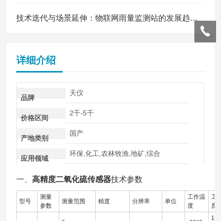
技术迭代与场景延伸：物联网雨量监测站的发展趋势与未来展望
详细介绍
天仪
品牌
2千-5千
价格区间
国产
产地类别
环保,化工,农林牧渔,地矿,综合
应用领域
一、
高精度二氧化硫传感器
技术参数
测量
工作温
工
型号
测量范围
精度
分辨率
单位
参数
度
度
10-