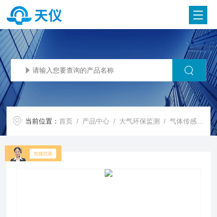
当前位置：
首页
/
产品中心
/
大气环保监测
/
气体传感器
/ 