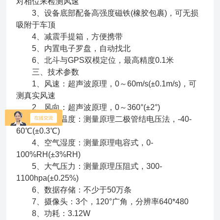
对相位来检测风速
3、设备底部配备高强度磁铁(橡胶包裹)，可无损
吸附于车顶
4、减震手提箱，方便携带
5、内置电子罗盘，自动找北
6、北斗与GPS双模定位，最高精度0.1米
三、技术参数
1、风速：超声波原理，0～60m/s(±0.1m/s)，可
测真实风速
2、风向：超声波原理，0～360°(±2°)
3、空气温度：测量原理二极管结电压法，-40-
60℃(±0.3℃)
4、空气湿度：测量原理电容式，0-
100%RH(±3%RH)
5、大气压力：测量原理压阻式，300-
1100hpa(±0.25%)
6、数据存储：不少于50万条
7、摄像头：3个，120°广角，分辨率640*480
8、功耗：3.12W