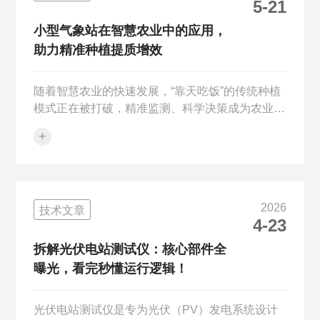
5-21
上时，会产生微小的机械冲击力。根据物理学中的
动量定理，传感器能瞬间将这种机械能转化为电信
小型气象站在智慧农业中的应用，
号。设备内置的AI神经网络算法会实时分析...
助力精准种植提质增效
随着智慧农业的快速发展，“靠天吃饭”的传统种植
模式正在被打破，精准监测、科学决策成为农业种
植提质增效的核心。小型气象站作为农业气象监测
+
的核心设备，凭借灵活部署、精准采集、便捷操作
的优势，已广泛应用于农田、果园、温室大棚等各
类农业场景，为精准种植提供可靠的气象数据支
撑，助力农民实现“知天而作、科学种植”。农业种
2026
技术文章
植中，气象条件直接影响农作物的生长、发育、产
4-23
量与品质，温湿度、风速、风向、雨量等气象要素
的细微变化，都可能对农作物产生显著影响。传统
拆解光伏电站测试仪：核心部件全
的气象监测方式，要么依赖大型气象站的远...
曝光，看完秒懂运行逻辑！
光伏电站测试仪是专为光伏（PV）发电系统设计