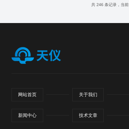
要功能包括：I-V曲线扫描，用于精确测量组件在
共 246 条记录，当前 1
特定光照和温度下的电流电压特性，计算最大功率
点（MPP）、填充因子等关键参数，快速识别隐
裂、热斑或性能衰减；开路电压（Voc）...
网站首页
关于我们
新闻中心
技术文章