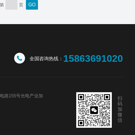
还支持PM2.5、PM10、噪声、紫外线指数等环境
第
页
指标的监测与显示。系统主要由传感器模块、数据
采集器、通信单元、控制主板及户外LED显示屏组
成。各类高精度气象传感器（如...
15863691020
全国咨询热线：
电路155号光电产业加
扫
码
加
微
信