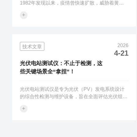
1982年发现以来，疫情曾快速扩散，威胁着黄
山、泰山等一批风景名胜地，成为制约林业生态建
+
设的“心腹大患”。随着林业数字化、智能化转型的
不断推进，科技创新成为松材线虫病防控的核心动
力，而智能型松材线虫DNA快速检测系统，凭借
其硬核的技术参数、便捷的操作体验、超高的性价
2026
技术文章
比，在众多检测设备中脱颖而出，凭实力出圈，成
4-21
为各级林业森防部门的设备，为松材线虫病防控工
作注入新的活力。在松材线虫病防控工作中，“精
光伏电站测试仪：不止于检测，这
准检测”是前提，“高效便捷”是关键，这...
些关键场景全“拿捏”！
光伏电站测试仪是专为光伏（PV）发电系统设计
的综合性检测与维护设备，旨在全面评估光伏组
件、逆变器及整个电站的运行性能与安全性。随着
+
全球新能源产业的爆发式增长，确保电站高效、稳
定运行成为关键，而专业的测试仪正是实现这一目
标的“听诊器”。该设备通常集成了多种核心测试功
能，能够覆盖从组件级到系统级的q方位诊断。主