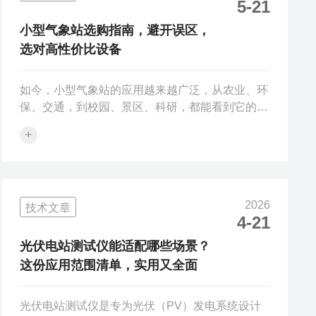
5-21
整理一份详细的选购指南，帮助大家避开误区，选
对设备，实现“精准匹配、高效实用”的采购目标。
小型气象站选购指南，避开误区，
一、选购前必明确：核心需求与应用场景...
选对高性价比设备
如今，小型气象站的应用越来越广泛，从农业、环
保、交通，到校园、景区、科研，都能看到它的身
影。但面对市场上五花八门的小型气象站产品，很
+
多人在选购时容易陷入误区，要么盲目追求“高参
数、多功能”，造成成本浪费;要么只看价格，忽略
参数与质量，导致设备运行不稳定、无法满足监测
需求。今天，结合这款高性价比小型气象站的参数
2026
技术文章
与特点，为大家整理一份详细的选购指南，帮助大
4-21
家避开误区，选对适合自己的小型气象站。选购小
型气象站，核心是“按需选择、兼顾质量与性价
光伏电站测试仪能适配哪些场景？
比”，重点关注以下5个核心维度，避开常见...
这份应用范围清单，实用又全面
光伏电站测试仪是专为光伏（PV）发电系统设计