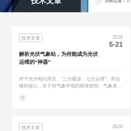
技术文章
当前位置：
首
2026
技术文章
5-21
解析光伏气象站，为何能成为光伏
运维的“神器”
对于光伏电站而言，“三分建设，七分运维”，而运
维的核心，在于对气象环境的精准把控。气象条件
作为影响光伏电站发电效率、设备寿命的核心因
+
素，直接决定了电站的投资回报与运营成本。在过
去，很多光伏电站因缺乏精准的气象监测设备，只
能依靠经验判断运维策略，不仅导致发电量损失，
还频繁出现设备故障，运维成本居高不下。而光伏
2026
技术文章
气象站的出现，改变了这一现状，凭借的监测能