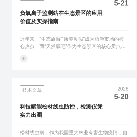
5-21
力、硬核的技术配置、便捷的运维体验，成为光伏
运维的“神器”，被广泛应用于各类光伏电站。这款
负氧离子监测站在生态景区的应用
光伏气象站之所以能成为光伏运维的“神器”...
价值及实操指南
近年来，“生态旅游”“康养度假”成为旅游市场的核
心热点，而“天然氧吧”作为生态景区的核心卖点，
其说服力直接影响景区的客流量和口碑。负氧离子
+
监测站作为精准量化“天然氧吧”实力的核心设备，
不仅能为景区宣传提供数据支撑，还能助力景区优
化环境、提升服务质量，成为生态景区运营的“神
器”。今天，我们就来探讨负氧离子监测站在生态
2026
技术文章
景区的应用价值，并提供详细的实操指南，帮助景
5-20
区高效利用设备，实现“数据赋能+口碑提升”的双
重目标。一、负氧离子监测站在生态景区的核心应
科技赋能松材线虫防控，检测仪凭
用价值1.打造“天然氧吧”名片...
实力出圈
松材线虫病，作为我国重大林业有害生物疫情，自