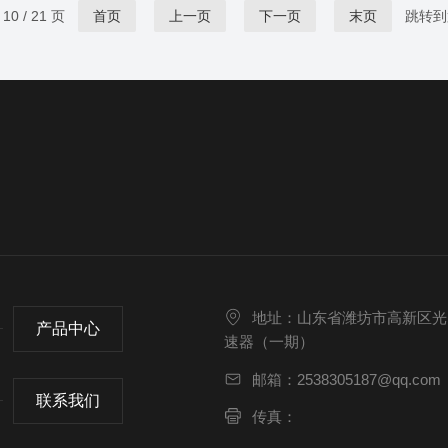
象立即触发警报，并联动温湿度、通风等环境参数
0 / 21 页
首页
上一页
下一页
末页
跳转到
进行综合分析，有效降低货物污染与损失风险。在
空间维度，设备支持多点布控与集中管理，覆盖仓
库出入口、货架底层、角落缝隙等鼠类常驻区...
地址：山东省潍坊市高新区光
产品中心
速器（一期）
邮箱：2538305187@qq.com
联系我们
传真：