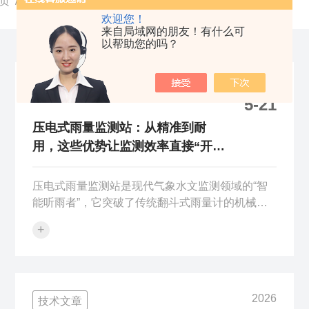
页
/ 技术文章
欢迎您！
来自局域网的朋友！有什么可
以帮助您的吗？
2026
技术文章
5-21
压电式雨量监测站：从精准到耐
用，这些优势让监测效率直接“开
挂”
压电式雨量监测站是现代气象水文监测领域的“智
能听雨者”，它突破了传统翻斗式雨量计的机械限
制，凭借先进的压电传感技术与物联网架构，成为
+
山洪预警、地质灾害防治及智慧水利建设中的核心
感知装备。其核心工作原理基于精密的冲击测量机
制。监测站的核心部件是压电式雨量传感器，它采
用特制的压电陶瓷或PVDF压电薄膜作为感雨元
2026
技术文章
件。当雨滴以恒定的终端速度降落到弧形的感应面