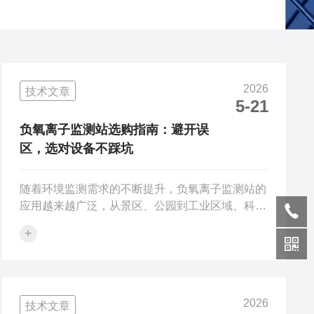
2026
技术文章
5-21
负氧离子监测站选购指南：避开误
区，选对设备不踩坑
随着环境监测需求的不断提升，负氧离子监测站的
应用越来越广泛，从景区、公园到工业区域、科研
机构，都需要一款精准、稳定、适配的监测设备。
+
但市面上的负氧离子监测站五花八门，参数参差不
齐，很多采购者容易陷入“参数越高越好”“价格越贵
越好”的误区，导致买回去的设备不适用、不稳
定，既浪费资金，又影响监测工作。今天，结合负
2026
技术文章
氧离子监测站的核心参数和实际应用场景，为大家