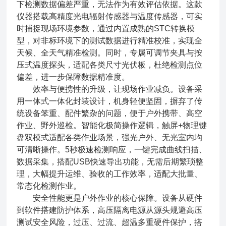
下检测数据偏差严重，无法作为有效评估依据。这款
仪器搭载高精度光电辐射传感器与温度传感器，可实
时捕捉现场环境参数，通过内置成熟的STC转换模
型，对非标环境下的测试数据进行精准校准，实现全
天候、全天气精准检测。同时，专属可调节夹具与按
压式温度探头，适配各类尺寸光伏板，杜绝检测点位
偏差，进一步保障数据精准度。
效率与便携性的升级，让现场作业减负。设备采
用一体式一体化封装设计，机身轻便坚固，摒弃了传
统设备笨重、配件繁杂的问题，便于户外携带、高空
作业、野外巡检。智能化极简操作逻辑，触屏+物理键
盘双模式适配各类作业场景，强光户外、无光室内均
可清晰操作。5秒极速检测响应，一键完成曲线扫描、
数据采集，搭配USB快速导出功能，无需后期繁琐整
理，大幅提升运维、验收的工作效率，适配大批量、
常态化检测作业。
安全性能更是户外作业的核心保障。设备从硬件
到软件搭建防护体系，高压隔离电源从源头规避高压
测试安全风险，过压、过流、超温多重硬件保护，搭