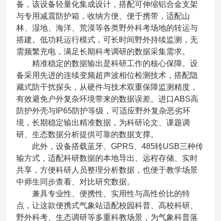
备，该设备轻量化集成设计，搭配可伸缩铝合金支架
与专用减震防护箱，收纳方便、便于携带，适配山
林、湿地、海洋、荒漠等各类野外科考场地的转运与
搭建。低功耗运行模式，可长时间野外持续监测，无
需频繁充电，满足长期科考调研的数据采集需求。
精准稳定的数据输出是科研工作的核心保障。设
备采用先进的连续变频超声波相位检测技术，搭配隐
藏式防干扰探头，从硬件与技术双重保障监测精度，
有效避免户外复杂环境带来的数据误差。进口ABS高
防护外壳与IP65防护等级，可适应野外复杂恶劣环
境，长期稳定输出精准数据，为科研论文、课题调
研、生态数据分析提供可靠的数据支撑。
此外，设备搭载蓝牙、GPRS、485转USB三种传
输方式，适配科研数据的本地导出、远程存储、实时
共享，方便科研人员整理分析数据，也便于教学场景
中师生同步查看、对比研究数据。
兼具专业性、便携性、实用性与高性价比的特
点，让这款便携式气象站适配校园科普、高校科研、
野外科考、生态调研等多重科教场景，为气象科普落