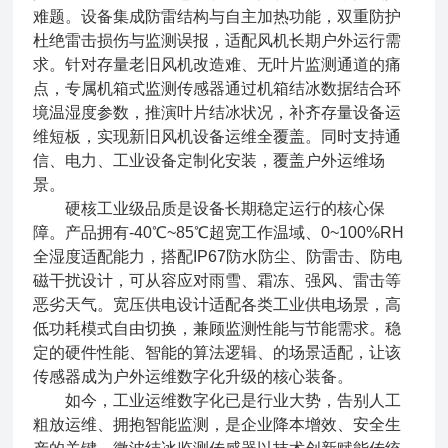
难题。设备集成防雷结构与自主加热功能，双重防护
杜绝雷击损伤与监测误报，适配风机长期户外运行需
求。针对存量老旧风机改造难、无叶片监测通道的痛
点，专属机箱式监测传感器通过机箱结冰数据结合环
境温湿度参数，推演叶片结冰状况，补齐存量设备运
维短板，实现新旧风机设备运维全覆盖。同时支持通
信、电力、工业设备定制化安装，覆盖户外运维场
景。
硬核工业级品质是设备长期稳定运行的核心保
障。产品拥有-40℃~85℃超宽工作温域、0~100%RH
全湿度适配能力，搭配IP67防水防尘、防雷击、防电
磁干扰设计，可从容应对雨雪、霜冻、强风、雷击等
恶劣天气。宽压供电设计适配各类工业供电场景，高
低功耗模式自由切换，兼顾监测性能与节能需求。稳
定的硬件性能、智能的算法逻辑、的场景适配，让该
传感器成为户外运维数字化升级的核心装备。
如今，工业运维数字化已是行业大势，告别人工
粗放运维、拥抱智能监测，是企业降本增效、安全生