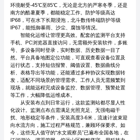
环境耐受-45℃至85℃，无论是北方的严寒冬季，还是
南方的酷暑夏季，都能稳定工作。防护等级高达
IP68，可在水下长期浸泡，北斗数传终端防护等级
IP67，能抵御暴雨、沙尘、腐蚀等情况。
智能化运维让管理更高效。配套的监测平台支持
手机、PC浏览器直接访问，无需额外安装软件，多账
号、多设备同时登录，实时数据、历史数据一目了
然。平台具备地图定位功能，可直观查看设备位置及
运行状态，支持短信报警、阈值设置、数据曲线分
析、表格导出等功能，还能通过多种协议实现数据转
发，适配不同场景的管理需求。工作人员无需频繁到
现场，就能远程完成设备监控、数据管理、预警处置
等工作，大幅降低运维成本。
从安装布点到日常运行，这款监测站都尽显人性
化设计。监测点布点需满足光照充足、无强电磁干
扰、地形稳定等条件，安装高度3-6米，流速计波束迎
向水流方向，施工过程严格规范，兼顾环保要求。如
今，这些无人值守的“水文观察员"已遍布全国各地，在