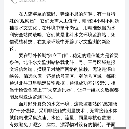
浏览次数：263
在人迹罕至的荒野、奔流不息的河畔，有一群特
殊的“观察员"，它们无需人工值守，却能24小时不间断
捕捉水文变化，在环境中坚守岗位，用精准数据为水
利安全站岗放哨。它们就是北斗水文环境监测站，凭
借硬核科技，在复杂环境中开辟了水文监测的新路
径。
要在野外长期“独立工作"，稳定的通信能力是首要
条件。北斗水文监测站搭载北斗二号、三号区域短报
文通信终端，摆脱了对地面网络的依赖。无论是深山
峡谷、偏远水库，还是信号盲区、弱信号区域，都能
通过北斗卫星稳定传输数据，通讯成功率达95%，相
当于给设备装上了“太空通讯器"，让每一组水文数据都
能及时送达监测中心。
面对野外复杂的水文环境，这款监测站的“感知能
力"十分强悍。采用非接触式测量技术，无需接触水体
就能精准采集流速、水位、流量、雨量等核心数据，
有效避免了泥沙、腐蚀、漂浮物对设备的损耗。平面