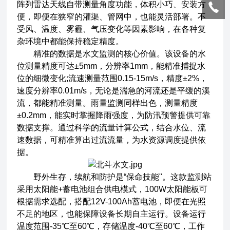
阵列雷达天线自带测量角度功能，体积小巧、安装方
便，即便在狭窄的灌渠、管网中，也能灵活部署。不
受风、温度、雾霾、气压变化等因素影响，在各种复
杂环境中都能保持稳定精度。
精准的数据是水文监测的核心价值。该设备的水
位测量精度可达±5mm，分辨率1mm，能精准捕捉水
位的细微变化;流速测量范围0.15-15m/s，精度±2%，
速度分辨率0.01m/s，无论是湍急的河流还是平缓的溪
流，都能精准测量。雨量监测同样出色，测量精度
±0.2mm，能实时掌握降雨强度，为防汛预警提供可靠
数据支撑。通过科学的流量计算公式，结合水位、流
速数据，可精准算出过流流量，为水资源调度提供依
据。
野外生存，续航和防护是“保命技能"。这款监测站
采用太阳能+蓄电池组合供电模式，100W太阳能板可
根据需求选配，搭配12V-100Ah蓄电池，即便在光照
不足的地区，也能保障设备长期自主运行。设备运行
温度范围-35℃至60℃，存储温度-40℃至60℃，工作