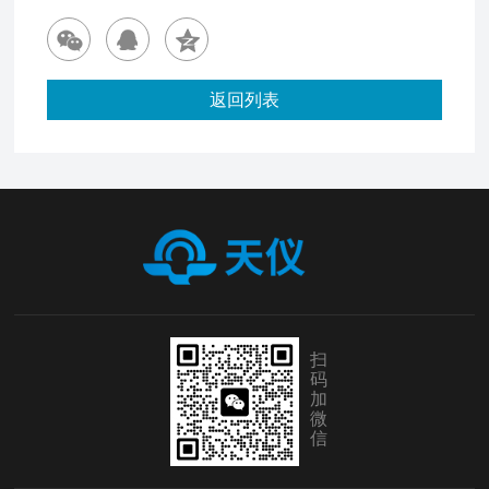
返回列表
扫
码
加
微
信