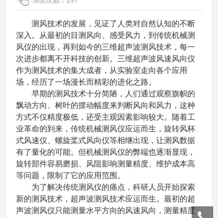
浏览次数：297
测风技术的发展，见证了人类对自然认知的不断
深入。从最初的目测风向、感受风力，到传统机械测
风仪的出现，再到如今的三维超声波测风技术，每一
次进步都离不开科技的创新。三维超声波风速风向仪
作为测风技术的集大成者，从实验室走向各个应用
场，经历了一场漫长而精彩的进化之路。
早期的测风技术十分简陋，人们通过观察旗帜的
飘动方向、树叶的摆动幅度来判断风向和风力，这种
方式不仅精度极低，还受主观因素影响较大。随着工
业革命的到来，传统机械测风仪应运而生，旋转风杯
式风速仪、螺旋桨式风向仪等相继出现，让测风数据
有了量化的可能。但机械测风仪的弊端也逐渐显现，
旋转部件容易磨损、风阻影响测量精度、维护成本高
等问题，限制了它的应用范围。
为了解决传统测风仪的痛点，科研人员开始探索
新的测风技术，超声波测风技术应运而生。最初的超
声波测风仪只能测量水平方向的风速风向，测量精度