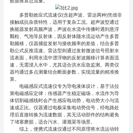
数据推算总流量。
多普勒效应式流速仪(含超声波、雷达两种)凭借非
接触或抗杂质特性，适用于复杂工况。超声波型通过
换能器发射高频声波，声波在水流中传播时遇到悬浮
颗粒、气泡等反射体，因反射体随水流运动产生多普
勒频移，仪器捕捉发射与接收频率的差值，结合多普
勒公式反推流速。雷达型则通过发射微波信号照射水
流表面，利用水流中漂浮物的反射波频移计算表面流
速，无需浸入水中，尤其适合洪水应急监测。两类仪
器均通过多点测量结合断面参数，实现流量的精准推
算。
电磁感应式流速仪专为导电液体设计，基于法拉
第电磁感应定律：传感器产生稳定磁场，水流作为导
体切割磁感线时会产生感应电动势，电动势大小与流
速成正比。仪器通过电极采集电动势信号，经电路处
理后直接转换为流速数据，其无活动部件的结构避免
了堵塞磨损，适合污水、灌溉渠等场景。
综上，便携式流速仪通过不同原理将水流运动转