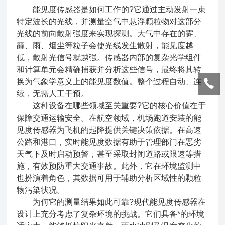
能见度传感器是如何工作的?它通过主动发射一束
特定波长的光线，并测量空气中悬浮颗粒物对这部分
光线的前向散射强度来实现探测。大气中存在的雾、
霾、雨、烟尘等粒子会使光线发生散射，能见度越
低，散射光信号就越强。传感器内部的复杂光学组件
和计算单元会精确捕获并分析这些信号，最终将其转
换为气象学意义上的能见度数值。整个过程自动、连
续，无需人工干预。
这种设备在哪些领域至关重要?它的核心价值在于
保障交通运输安全。在航空领域，机场跑道安装的能
见度传感器为飞机的起降提供关键决策依据。在高速
公路和港口，实时能见度数据有助于管理部门在恶劣
天气下及时启动预警，甚至采取封闭道路或限速等措
施，有效预防重大交通事故。此外，它在环境监测中
也扮演着角色，其数据可用于辅助分析区域性的颗粒
物污染状况。
为何它的测量结果如此可靠?现代能见度传感器在
设计上充分考虑了复杂环境的挑战。它们具备*的环境